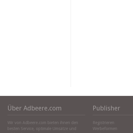
Über Adbeere.com
Publisher
Wir von Adbeere.com bieten ihnen den
Registrieren
besten Service, optimale Umsätze und
Werbeformen