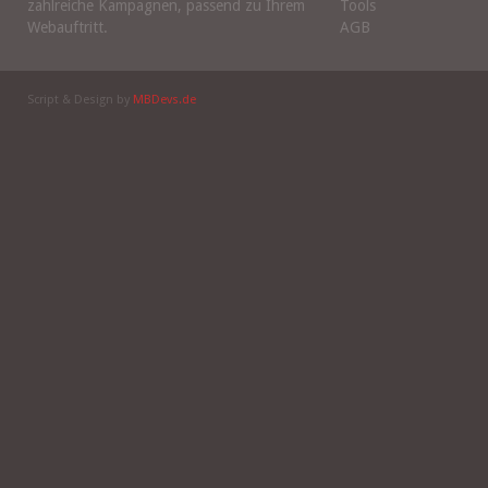
zahlreiche Kampagnen, passend zu Ihrem
Tools
Webauftritt.
AGB
Script & Design by
MBDevs.de