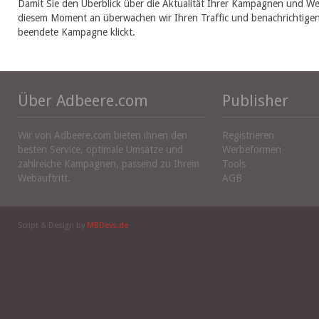
Damit Sie den Überblick über die Aktualität Ihrer Kampagnen und Wer
diesem Moment an überwachen wir Ihren Traffic und benachrichtigen S
beendete Kampagne klickt.
Über Adbeere.com
Publisher
Wir von Adbeere.com bieten ihnen den
Registrieren
besten Service, optimale Umsätze und
Werbeformen
zahlreiche Kampagnen, passend zu Ihrem
Tools
Webauftritt.
AGB
Script & Design by
MBDevs.de