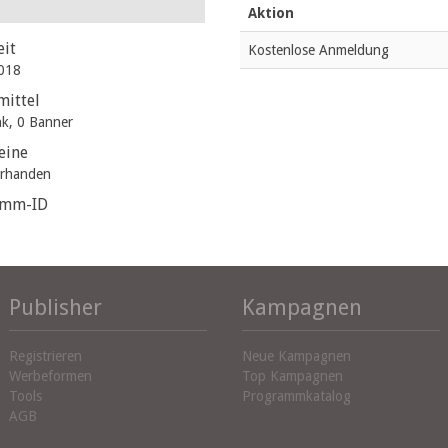
Aktion
eit
Kostenlose Anmeldung
018
ittel
nk, 0 Banner
eine
orhanden
amm-ID
Publisher
Kampagnen
Registrieren
Neue Kampagnen
Werbeformen
Top Kampagnen
Tools
Programmkatalog
AGB