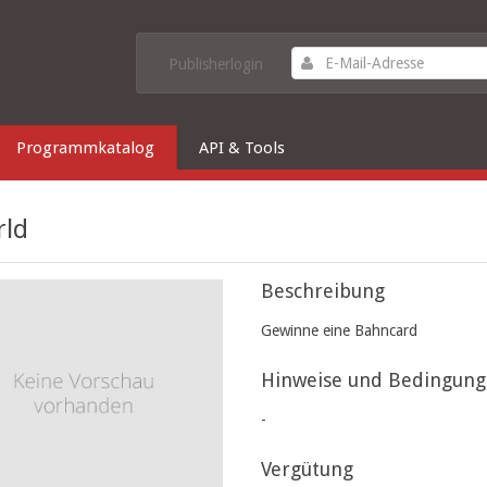
Publisherlogin
Programmkatalog
API & Tools
rld
Beschreibung
Gewinne eine Bahncard
Hinweise und Bedingun
-
Vergütung