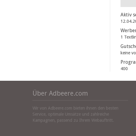
Aktiv s
12.04.2
Werbem
1 Textli
Gutsch
keine v
Progr
400
Über Adbeere.com
Wir von Adbeere.com bieten ihnen den besten
Service, optimale Umsätze und zahlreiche
Kampagnen, passend zu Ihrem Webauftritt.